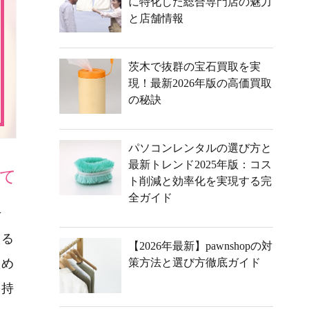
に特化した総合専門店の魅力
と店舗情報
茨木で抜群の宝石買取を実
現！最新2026年版の高価買取
の秘訣
パソコンレンタルの選び方と
最新トレンド2025年版：コス
て
ト削減と効率化を実現する完
全ガイド
せ
える
【2026年最新】pawnshopの対
ため
策方法と選び方徹底ガイド
を持