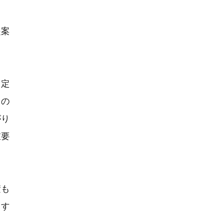
提案
、定
らの
がり
重要
積も
ます